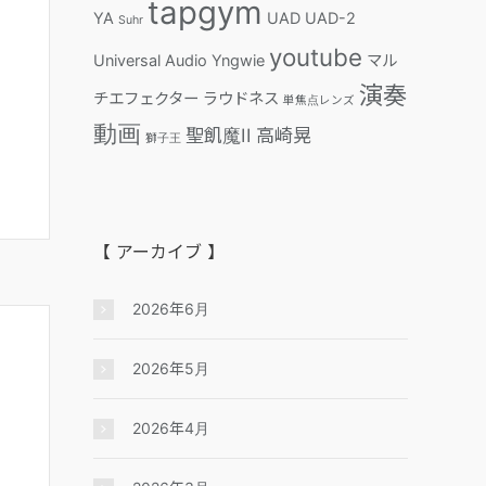
tapgym
YA
UAD
UAD-2
Suhr
youtube
Universal Audio
Yngwie
マル
演奏
チエフェクター
ラウドネス
単焦点レンズ
動画
聖飢魔II
高崎晃
獅子王
【 アーカイブ 】
2026年6月
2026年5月
2026年4月