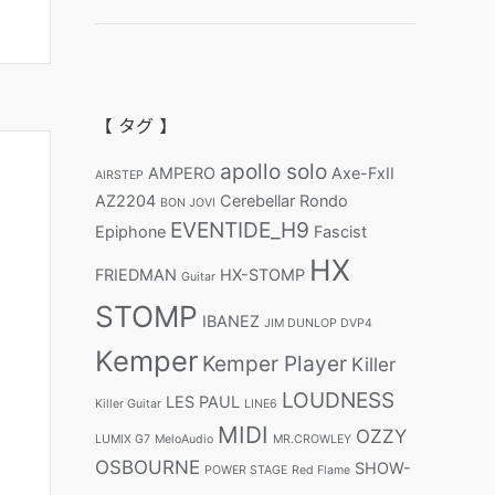
【 タグ 】
apollo solo
AMPERO
Axe-FxII
AIRSTEP
AZ2204
Cerebellar Rondo
BON JOVI
EVENTIDE_H9
Epiphone
Fascist
HX
FRIEDMAN
HX-STOMP
Guitar
STOMP
IBANEZ
JIM DUNLOP DVP4
Kemper
Kemper Player
Killer
LOUDNESS
LES PAUL
Killer Guitar
LINE6
MIDI
OZZY
LUMIX G7
MeloAudio
MR.CROWLEY
OSBOURNE
SHOW-
POWER STAGE
Red Flame