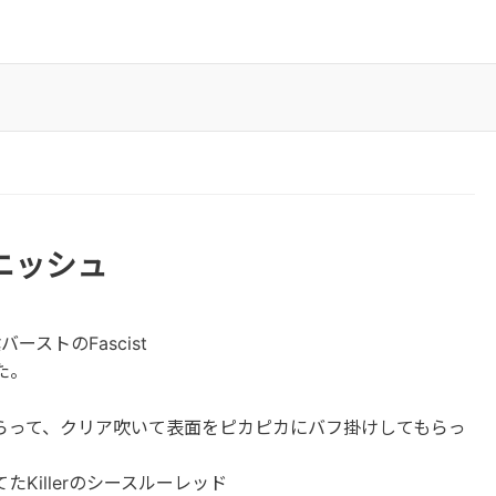
フィニッシュ
ストのFascist
た。
らって、クリア吹いて表面をピカピカにバフ掛けしてもらっ
Killerのシースルーレッド