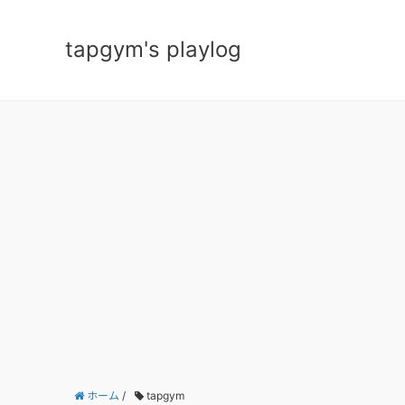
tapgym's playlog
ホーム
/
tapgym