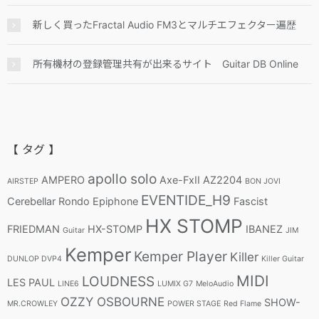
新しく買ったFractal Audio FM3とマルチエフェクター遍歴
所有機材の登録管理共有が出来るサイト Guitar DB Online
【 タグ 】
apollo solo
AMPERO
Axe-FxII
AZ2204
AIRSTEP
BON JOVI
EVENTIDE_H9
Cerebellar Rondo
Epiphone
Fascist
HX STOMP
FRIEDMAN
HX-STOMP
IBANEZ
Guitar
JIM
Kemper
Kemper Player
Killer
DUNLOP DVP4
Killer Guitar
MIDI
LOUDNESS
LES PAUL
LINE6
LUMIX G7
MeloAudio
OZZY OSBOURNE
SHOW-
MR.CROWLEY
POWER STAGE
Red Flame