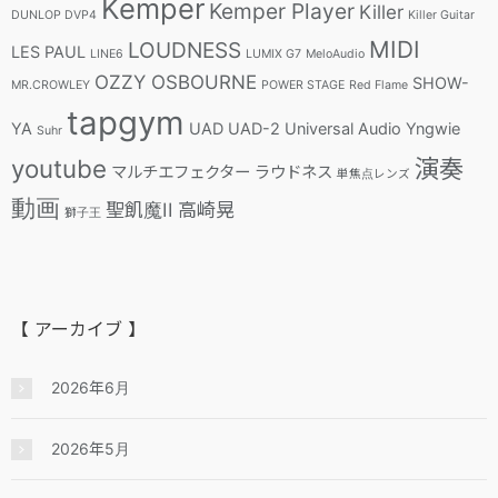
Kemper
Kemper Player
Killer
DUNLOP DVP4
Killer Guitar
MIDI
LOUDNESS
LES PAUL
LINE6
LUMIX G7
MeloAudio
OZZY OSBOURNE
SHOW-
MR.CROWLEY
POWER STAGE
Red Flame
tapgym
YA
UAD
UAD-2
Universal Audio
Yngwie
Suhr
youtube
演奏
マルチエフェクター
ラウドネス
単焦点レンズ
動画
聖飢魔II
高崎晃
獅子王
【 アーカイブ 】
2026年6月
2026年5月