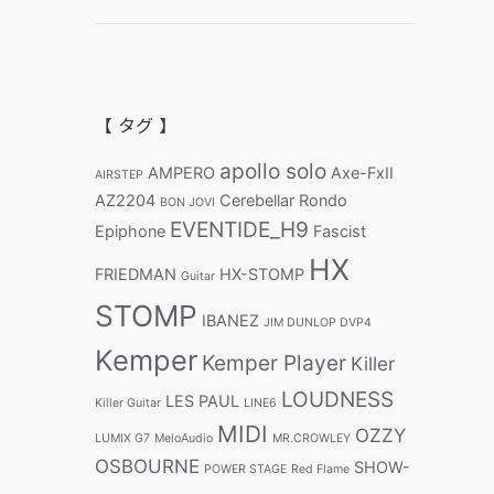
【 タグ 】
apollo solo
AMPERO
Axe-FxII
AIRSTEP
AZ2204
Cerebellar Rondo
BON JOVI
EVENTIDE_H9
Epiphone
Fascist
HX
FRIEDMAN
HX-STOMP
Guitar
STOMP
IBANEZ
JIM DUNLOP DVP4
Kemper
Kemper Player
Killer
LOUDNESS
LES PAUL
Killer Guitar
LINE6
MIDI
OZZY
LUMIX G7
MeloAudio
MR.CROWLEY
OSBOURNE
SHOW-
POWER STAGE
Red Flame