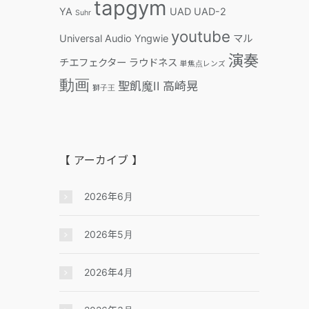
tapgym
YA
UAD
UAD-2
Suhr
youtube
Universal Audio
Yngwie
マル
演奏
チエフェクター
ラウドネス
単焦点レンズ
動画
聖飢魔II
高崎晃
獅子王
【 アーカイブ 】
2026年6月
2026年5月
2026年4月