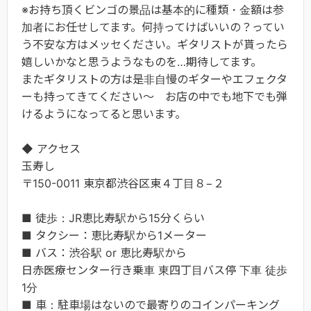
※お持ち頂くビンゴの景品は基本的に種類・金額は参
加者にお任せしてます。何持ってけばいいの？ってい
う不安な方はメッセください。ギタリストが貰ったら
嬉しいかなと思うようなものを…期待してます。
またギタリストの方は是非自慢のギターやエフェクタ
ーも持ってきてください～ お店の中でも地下でも弾
けるようになってると思います。
◆ アクセス
玉寿し
〒150-0011 東京都渋谷区東４丁目８−２
■ 徒歩：JR恵比寿駅から15分くらい
■ タクシー：恵比寿駅から1メーター
■ バス：渋谷駅 or 恵比寿駅から
日赤医療センター行き乗車 東四丁目バス停 下車 徒歩
1分
■ 車：駐車場はないので最寄りのコインパーキング