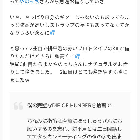
って
やのっち
さんから急遽お借りしていざ
いや、やっぱり自分のギターじゃないのもあってちょ
っと弦高が高いしストラップの長さもあってなくてか
なりつらい演奏に
と思って2曲目で耕平君の赤いプロトタイプのKiller借
りたんだけどさらに弦高くて
…
結局3曲目からまたやのっちさんにナチュラルをお借
りして弾きました。 2回目はとても弾きやすく感じ
ましたｗ
僕の完璧なDIE OF HUNGERを動画で…
ちなみに指笛は直前にほうしゅうさんにお
願いするのを忘れ、耕平君とは二日間話し
ててタッカンミーティングのタの字も出ま