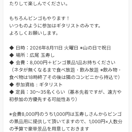
たりして楽しんでください。
もちろんビンゴもやります！
いつものように参加はギタリストのみです。
よろしくお願いします。
◆ 日時：2026年8月11日 火曜日 ※山の日で祝日
◆ 場所：広尾 玉寿し
◆ 会費：8,000円＋ビンゴ景品1品お持ちください
（ネタが無くなるまで食べ放題・飲み放題 ※飲み物・
食べ物は18時終了その後は隣のコンビニから持込で）
◆ 参加資格：ギタリスト
◆ 定員：30～35名くらい（基本先着ですが、遠方や
初参加の方優先する可能性あり）
※会費8,000円のうち1,000円は玉寿しさんからビンゴ
の景品用に提供して頂いてますので、1,000円×人数分
の予算で豪華景品を用意しておきます