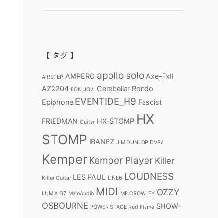
【 タグ 】
apollo solo
AMPERO
Axe-FxII
AIRSTEP
AZ2204
Cerebellar Rondo
BON JOVI
EVENTIDE_H9
Epiphone
Fascist
HX
FRIEDMAN
HX-STOMP
Guitar
STOMP
IBANEZ
JIM DUNLOP DVP4
Kemper
Kemper Player
Killer
LOUDNESS
LES PAUL
Killer Guitar
LINE6
MIDI
OZZY
LUMIX G7
MeloAudio
MR.CROWLEY
OSBOURNE
SHOW-
POWER STAGE
Red Flame