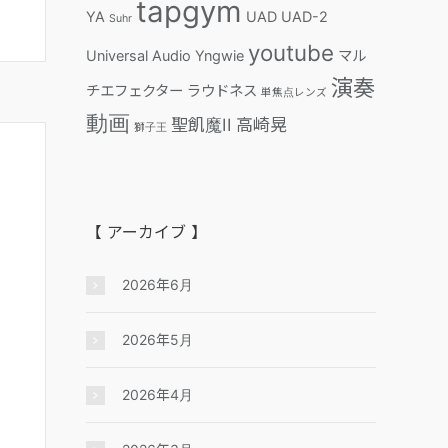
tapgym
YA
UAD
UAD-2
Suhr
youtube
Universal Audio
Yngwie
マル
演奏
チエフェクター
ラウドネス
単焦点レンズ
動画
聖飢魔II
高崎晃
獅子王
【 アーカイブ 】
2026年6月
2026年5月
2026年4月