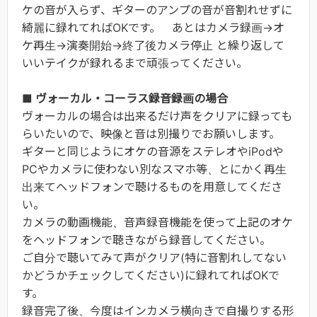
ケの音が入らず、ギターのアンプの音が音割れせずに
綺麗に録れてればOKです。 あとはカメラ録画→オ
ケ再生→演奏開始→終了後カメラ停止 と繰り返して
いいテイクが録れるまで頑張ってください。
■ ヴォーカル・コーラス録音録画の場合
ヴォーカルの場合は出来るだけ声をクリアに録っても
らいたいので、映像と音は別撮りでお願いします。
ギターと同じようにオケの音源をステレオやiPodや
PCやカメラに使わない別なスマホ等、とにかく再生
出来てヘッドフォンで聴けるものを用意してくださ
い。
カメラの動画機能、音声録音機能を使って上記のオケ
をヘッドフォンで聴きながら録音してください。
ご自分で聴いてみて声がクリア(特に音割れしてない
かどうかチェックしてください)に録れてればOKで
す。
録音完了後、今度はインカメラ横向きで自撮りする形