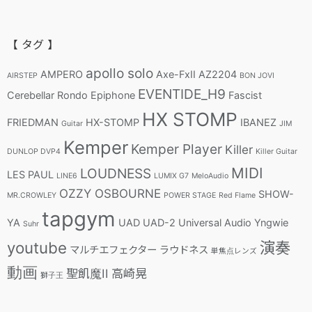
【 タグ 】
apollo solo
AMPERO
Axe-FxII
AZ2204
AIRSTEP
BON JOVI
EVENTIDE_H9
Cerebellar Rondo
Epiphone
Fascist
HX STOMP
FRIEDMAN
HX-STOMP
IBANEZ
Guitar
JIM
Kemper
Kemper Player
Killer
DUNLOP DVP4
Killer Guitar
MIDI
LOUDNESS
LES PAUL
LINE6
LUMIX G7
MeloAudio
OZZY OSBOURNE
SHOW-
MR.CROWLEY
POWER STAGE
Red Flame
tapgym
YA
UAD
UAD-2
Universal Audio
Yngwie
Suhr
youtube
演奏
マルチエフェクター
ラウドネス
単焦点レンズ
動画
聖飢魔II
高崎晃
獅子王