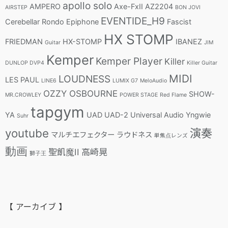
apollo solo
AMPERO
Axe-FxII
AZ2204
AIRSTEP
BON JOVI
EVENTIDE_H9
Cerebellar Rondo
Epiphone
Fascist
HX STOMP
FRIEDMAN
HX-STOMP
IBANEZ
Guitar
JIM
Kemper
Kemper Player
Killer
DUNLOP DVP4
Killer Guitar
MIDI
LOUDNESS
LES PAUL
LINE6
LUMIX G7
MeloAudio
OZZY OSBOURNE
SHOW-
MR.CROWLEY
POWER STAGE
Red Flame
tapgym
YA
UAD
UAD-2
Universal Audio
Yngwie
Suhr
youtube
演奏
マルチエフェクター
ラウドネス
単焦点レンズ
動画
聖飢魔II
高崎晃
獅子王
【 アーカイブ 】