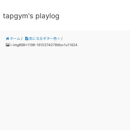
tapgym's playlog
ホーム
/
気になるギター色々
/
i-img898x1198-1610274078t6sv1u11624