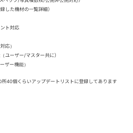
スペック/写真複数枚/公開非公開対応）
登録した機材の一覧詳細）
メント対応
開対応）
（ユーザー/マスター共に）
ユーザー機能）
の所40個くらいアップデートリストに登録してあります