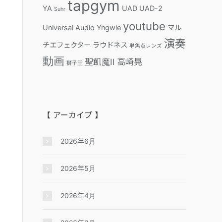
tapgym
YA
UAD
UAD-2
Suhr
youtube
Universal Audio
Yngwie
マル
演奏
チエフェクター
ラウドネス
単焦点レンズ
動画
聖飢魔II
高崎晃
獅子王
【 アーカイブ 】
2026年6月
2026年5月
2026年4月