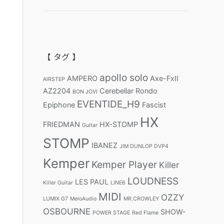
【 タグ 】
apollo solo
AMPERO
Axe-FxII
AIRSTEP
AZ2204
Cerebellar Rondo
BON JOVI
EVENTIDE_H9
Epiphone
Fascist
HX
FRIEDMAN
HX-STOMP
Guitar
STOMP
IBANEZ
JIM DUNLOP DVP4
Kemper
Kemper Player
Killer
LOUDNESS
LES PAUL
Killer Guitar
LINE6
MIDI
OZZY
LUMIX G7
MeloAudio
MR.CROWLEY
OSBOURNE
SHOW-
POWER STAGE
Red Flame