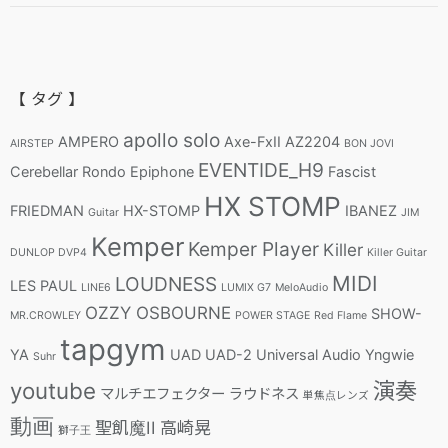
【 タグ 】
apollo solo
AMPERO
Axe-FxII
AZ2204
AIRSTEP
BON JOVI
EVENTIDE_H9
Cerebellar Rondo
Epiphone
Fascist
HX STOMP
FRIEDMAN
HX-STOMP
IBANEZ
Guitar
JIM
Kemper
Kemper Player
Killer
DUNLOP DVP4
Killer Guitar
MIDI
LOUDNESS
LES PAUL
LINE6
LUMIX G7
MeloAudio
OZZY OSBOURNE
SHOW-
MR.CROWLEY
POWER STAGE
Red Flame
tapgym
YA
UAD
UAD-2
Universal Audio
Yngwie
Suhr
youtube
演奏
マルチエフェクター
ラウドネス
単焦点レンズ
動画
聖飢魔II
高崎晃
獅子王