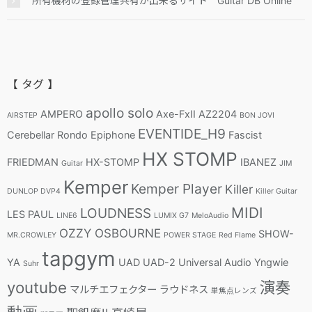
所有機材の登録管理共有が出来るサイト Guitar DB Online
【 タグ 】
apollo solo
AMPERO
Axe-FxII
AZ2204
AIRSTEP
BON JOVI
EVENTIDE_H9
Cerebellar Rondo
Epiphone
Fascist
HX STOMP
FRIEDMAN
HX-STOMP
IBANEZ
Guitar
JIM
Kemper
Kemper Player
Killer
DUNLOP DVP4
Killer Guitar
MIDI
LOUDNESS
LES PAUL
LINE6
LUMIX G7
MeloAudio
OZZY OSBOURNE
SHOW-
MR.CROWLEY
POWER STAGE
Red Flame
tapgym
YA
UAD
UAD-2
Universal Audio
Yngwie
Suhr
youtube
演奏
マルチエフェクター
ラウドネス
単焦点レンズ
動画