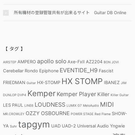
所有機材の登録管理共有が出来るサイト Guitar DB Online
【 タグ 】
apollo solo
AMPERO
Axe-FxII
AZ2204
AIRSTEP
BON JOVI
EVENTIDE_H9
Cerebellar Rondo
Epiphone
Fascist
HX STOMP
FRIEDMAN
HX-STOMP
IBANEZ
Guitar
JIM
Kemper
Kemper Player
Killer
DUNLOP DVP4
Killer Guitar
MIDI
LOUDNESS
LES PAUL
LINE6
LUMIX G7
MeloAudio
OZZY OSBOURNE
SHOW-
MR.CROWLEY
POWER STAGE
Red Flame
tapgym
YA
UAD
UAD-2
Universal Audio
Yngwie
Suhr