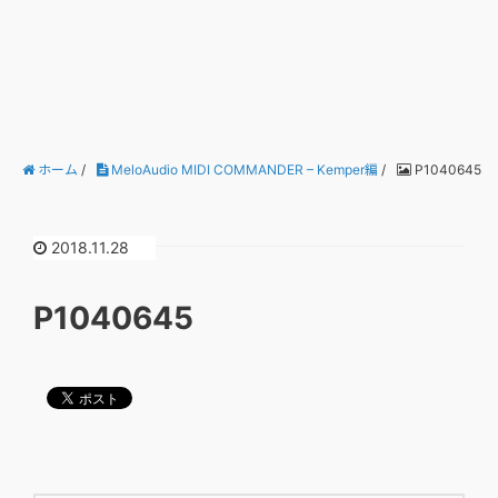
ホーム
/
MeloAudio MIDI COMMANDER – Kemper編
/
P1040645
2018.11.28
P1040645