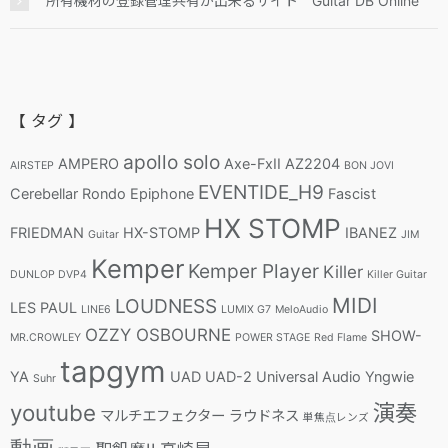
所有機材の登録管理共有が出来るサイト Guitar DB Online
【 タグ 】
apollo solo
AMPERO
Axe-FxII
AZ2204
AIRSTEP
BON JOVI
EVENTIDE_H9
Cerebellar Rondo
Epiphone
Fascist
HX STOMP
FRIEDMAN
HX-STOMP
IBANEZ
Guitar
JIM
Kemper
Kemper Player
Killer
DUNLOP DVP4
Killer Guitar
MIDI
LOUDNESS
LES PAUL
LINE6
LUMIX G7
MeloAudio
OZZY OSBOURNE
SHOW-
MR.CROWLEY
POWER STAGE
Red Flame
tapgym
YA
UAD
UAD-2
Universal Audio
Yngwie
Suhr
youtube
演奏
マルチエフェクター
ラウドネス
単焦点レンズ
動画