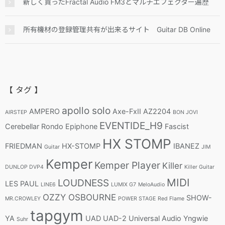
新しく買ったFractal Audio FM3とマルチエフェクター遍歴
所有機材の登録管理共有が出来るサイト Guitar DB Online
【 タグ 】
apollo solo
AMPERO
Axe-FxII
AZ2204
AIRSTEP
BON JOVI
EVENTIDE_H9
Cerebellar Rondo
Epiphone
Fascist
HX STOMP
FRIEDMAN
HX-STOMP
IBANEZ
Guitar
JIM
Kemper
Kemper Player
Killer
DUNLOP DVP4
Killer Guitar
MIDI
LOUDNESS
LES PAUL
LINE6
LUMIX G7
MeloAudio
OZZY OSBOURNE
SHOW-
MR.CROWLEY
POWER STAGE
Red Flame
tapgym
YA
UAD
UAD-2
Universal Audio
Yngwie
Suhr