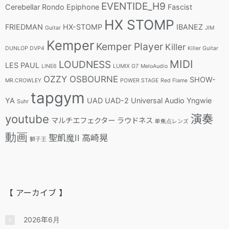
EVENTIDE_H9
Cerebellar Rondo
Epiphone
Fascist
HX STOMP
FRIEDMAN
HX-STOMP
IBANEZ
Guitar
JIM
Kemper
Kemper Player
Killer
DUNLOP DVP4
Killer Guitar
MIDI
LOUDNESS
LES PAUL
LINE6
LUMIX G7
MeloAudio
OZZY OSBOURNE
SHOW-
MR.CROWLEY
POWER STAGE
Red Flame
tapgym
YA
UAD
UAD-2
Universal Audio
Yngwie
Suhr
youtube
演奏
マルチエフェクター
ラウドネス
単焦点レンズ
動画
聖飢魔II
高崎晃
獅子王
【 アーカイブ 】
2026年6月