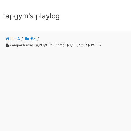
tapgym's playlog
ホーム
/
機材
/
KemperやAxeに負けない!?コンパクトなエフェクトボード