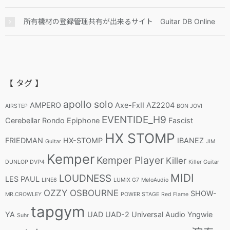
所有機材の登録管理共有が出来るサイト Guitar DB Online
【 タグ 】
apollo solo
AMPERO
Axe-FxII
AZ2204
AIRSTEP
BON JOVI
EVENTIDE_H9
Cerebellar Rondo
Epiphone
Fascist
HX STOMP
FRIEDMAN
HX-STOMP
IBANEZ
Guitar
JIM
Kemper
Kemper Player
Killer
DUNLOP DVP4
Killer Guitar
MIDI
LOUDNESS
LES PAUL
LINE6
LUMIX G7
MeloAudio
OZZY OSBOURNE
SHOW-
MR.CROWLEY
POWER STAGE
Red Flame
tapgym
YA
UAD
UAD-2
Universal Audio
Yngwie
Suhr