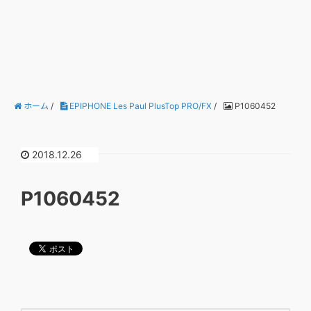
ホーム
/
EPIPHONE Les Paul PlusTop PRO/FX
/
P1060452
2018.12.26
P1060452