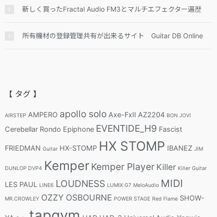
新しく買ったFractal Audio FM3とマルチエフェクター遍歴
所有機材の登録管理共有が出来るサイト Guitar DB Online
【 タグ 】
apollo solo
AMPERO
Axe-FxII
AZ2204
AIRSTEP
BON JOVI
EVENTIDE_H9
Cerebellar Rondo
Epiphone
Fascist
HX STOMP
FRIEDMAN
HX-STOMP
IBANEZ
Guitar
JIM
Kemper
Kemper Player
Killer
DUNLOP DVP4
Killer Guitar
MIDI
LOUDNESS
LES PAUL
LINE6
LUMIX G7
MeloAudio
OZZY OSBOURNE
SHOW-
MR.CROWLEY
POWER STAGE
Red Flame
tapgym