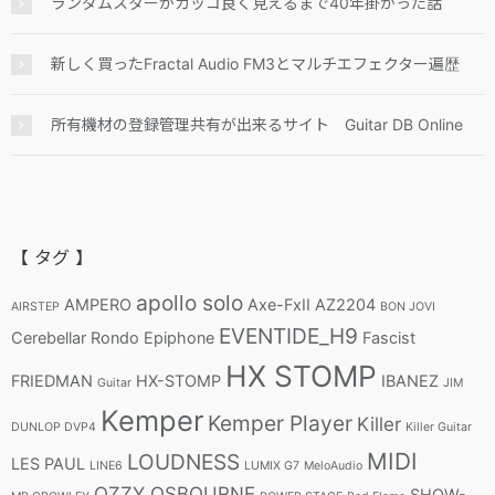
ランダムスターがカッコ良く見えるまで40年掛かった話
新しく買ったFractal Audio FM3とマルチエフェクター遍歴
所有機材の登録管理共有が出来るサイト Guitar DB Online
【 タグ 】
apollo solo
AMPERO
Axe-FxII
AZ2204
AIRSTEP
BON JOVI
EVENTIDE_H9
Cerebellar Rondo
Epiphone
Fascist
HX STOMP
FRIEDMAN
HX-STOMP
IBANEZ
Guitar
JIM
Kemper
Kemper Player
Killer
DUNLOP DVP4
Killer Guitar
MIDI
LOUDNESS
LES PAUL
LINE6
LUMIX G7
MeloAudio
OZZY OSBOURNE
SHOW-