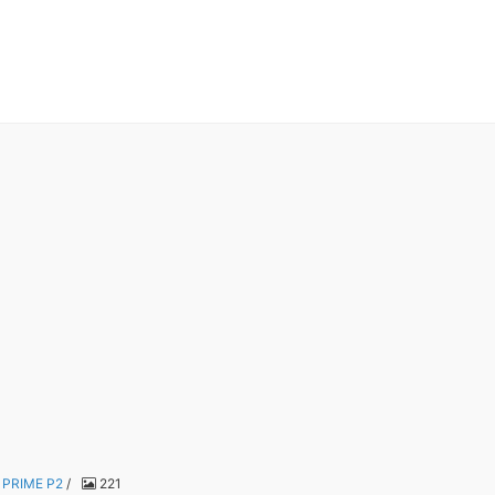
PRIME P2
/
221