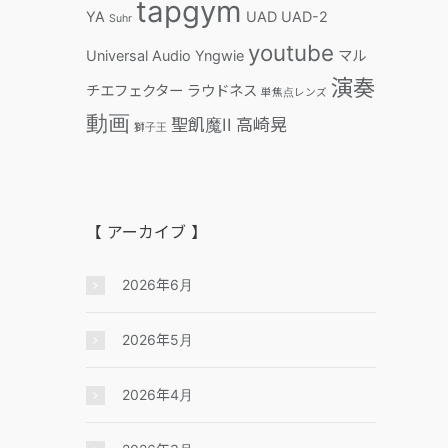
tapgym
YA
UAD
UAD-2
Suhr
youtube
Universal Audio
Yngwie
マル
演奏
チエフェクター
ラウドネス
単焦点レンズ
動画
聖飢魔II
高崎晃
獅子王
【 アーカイブ 】
2026年6月
2026年5月
2026年4月