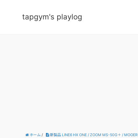
tapgym's playlog
ホーム
/
新製品 LINE6 HX ONE / ZOOM MS-50G＋ / MOOER 