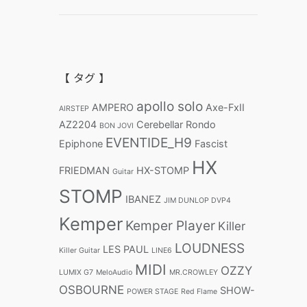
【 タグ 】
apollo solo
AMPERO
Axe-FxII
AIRSTEP
AZ2204
Cerebellar Rondo
BON JOVI
EVENTIDE_H9
Epiphone
Fascist
HX
FRIEDMAN
HX-STOMP
Guitar
STOMP
IBANEZ
JIM DUNLOP DVP4
Kemper
Kemper Player
Killer
LOUDNESS
LES PAUL
Killer Guitar
LINE6
MIDI
OZZY
LUMIX G7
MeloAudio
MR.CROWLEY
OSBOURNE
SHOW-
POWER STAGE
Red Flame