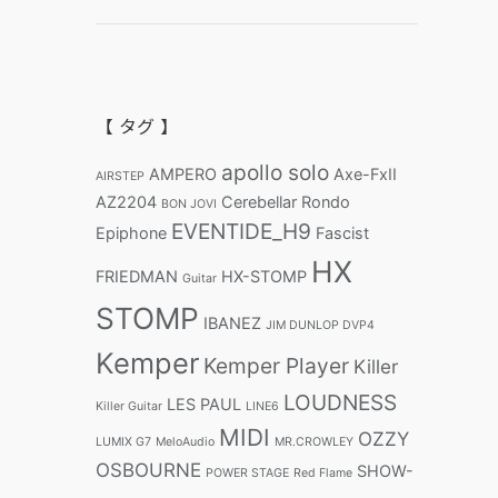
【 タグ 】
apollo solo
AMPERO
Axe-FxII
AIRSTEP
AZ2204
Cerebellar Rondo
BON JOVI
EVENTIDE_H9
Epiphone
Fascist
HX
FRIEDMAN
HX-STOMP
Guitar
STOMP
IBANEZ
JIM DUNLOP DVP4
Kemper
Kemper Player
Killer
LOUDNESS
LES PAUL
Killer Guitar
LINE6
MIDI
OZZY
LUMIX G7
MeloAudio
MR.CROWLEY
OSBOURNE
SHOW-
POWER STAGE
Red Flame