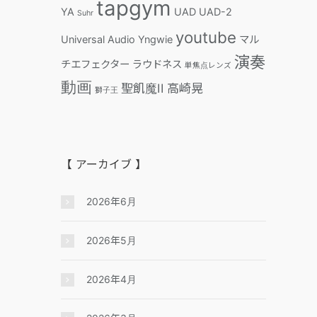
tapgym
YA
UAD
UAD-2
Suhr
youtube
Universal Audio
Yngwie
マル
演奏
チエフェクター
ラウドネス
単焦点レンズ
動画
聖飢魔II
高崎晃
獅子王
【 アーカイブ 】
2026年6月
2026年5月
2026年4月