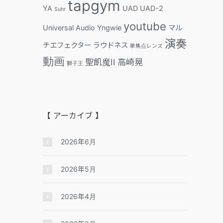
tapgym
YA
UAD
UAD-2
Suhr
youtube
Universal Audio
Yngwie
マル
演奏
チエフェクター
ラウドネス
単焦点レンズ
動画
聖飢魔II
高崎晃
獅子王
【 アーカイブ 】
2026年6月
2026年5月
2026年4月