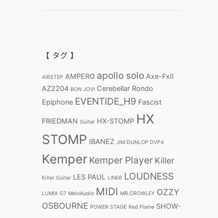
【 タグ 】
apollo solo
AMPERO
Axe-FxII
AIRSTEP
AZ2204
Cerebellar Rondo
BON JOVI
EVENTIDE_H9
Epiphone
Fascist
HX
FRIEDMAN
HX-STOMP
Guitar
STOMP
IBANEZ
JIM DUNLOP DVP4
Kemper
Kemper Player
Killer
LOUDNESS
LES PAUL
Killer Guitar
LINE6
MIDI
OZZY
LUMIX G7
MeloAudio
MR.CROWLEY
OSBOURNE
SHOW-
POWER STAGE
Red Flame