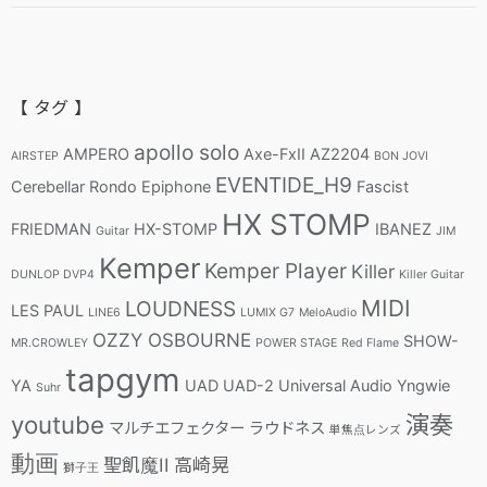
【 タグ 】
apollo solo
AMPERO
Axe-FxII
AZ2204
AIRSTEP
BON JOVI
EVENTIDE_H9
Cerebellar Rondo
Epiphone
Fascist
HX STOMP
FRIEDMAN
HX-STOMP
IBANEZ
Guitar
JIM
Kemper
Kemper Player
Killer
DUNLOP DVP4
Killer Guitar
MIDI
LOUDNESS
LES PAUL
LINE6
LUMIX G7
MeloAudio
OZZY OSBOURNE
SHOW-
MR.CROWLEY
POWER STAGE
Red Flame
tapgym
YA
UAD
UAD-2
Universal Audio
Yngwie
Suhr
youtube
演奏
マルチエフェクター
ラウドネス
単焦点レンズ
動画
聖飢魔II
高崎晃
獅子王