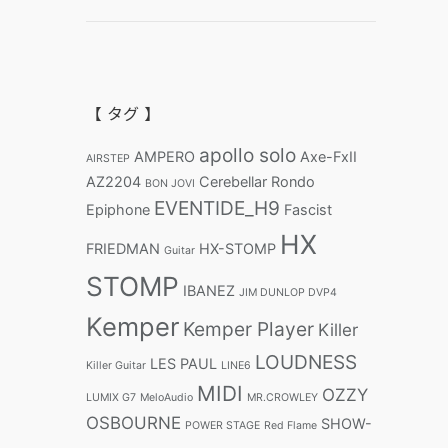
【 タグ 】
apollo solo
AMPERO
Axe-FxII
AIRSTEP
AZ2204
Cerebellar Rondo
BON JOVI
EVENTIDE_H9
Epiphone
Fascist
HX
FRIEDMAN
HX-STOMP
Guitar
STOMP
IBANEZ
JIM DUNLOP DVP4
Kemper
Kemper Player
Killer
LOUDNESS
LES PAUL
Killer Guitar
LINE6
MIDI
OZZY
LUMIX G7
MeloAudio
MR.CROWLEY
OSBOURNE
SHOW-
POWER STAGE
Red Flame