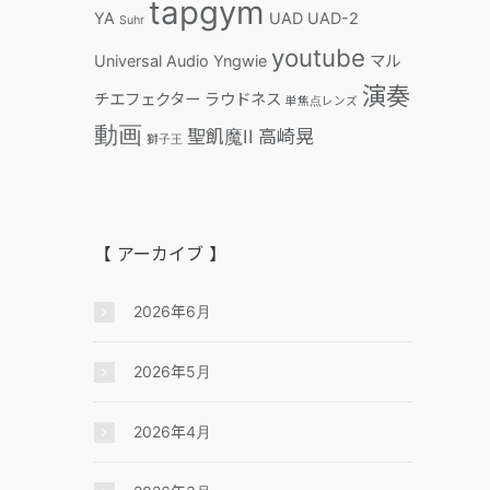
tapgym
YA
UAD
UAD-2
Suhr
youtube
Universal Audio
Yngwie
マル
演奏
チエフェクター
ラウドネス
単焦点レンズ
動画
聖飢魔II
高崎晃
獅子王
【 アーカイブ 】
2026年6月
2026年5月
2026年4月