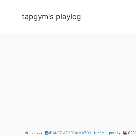
tapgym's playlog
ホーム
/
IBANEZ AZ2204(IKAZ03) レビュー part.1
/
8231