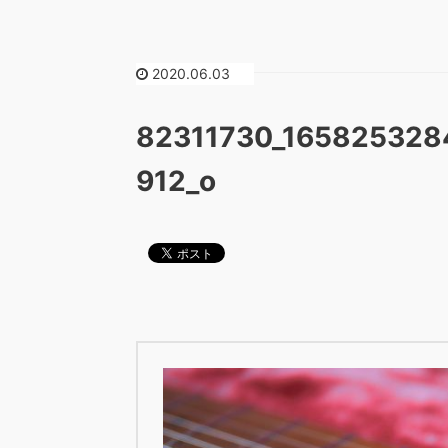
2020.06.03
82311730_16582532
912_o