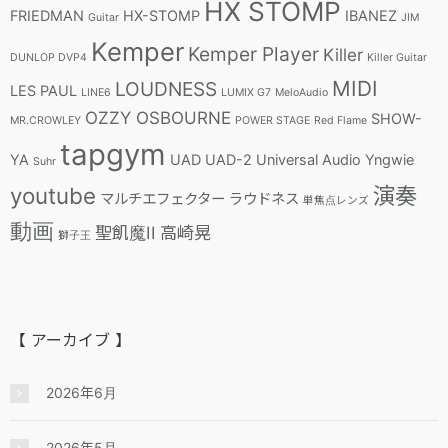
HX STOMP
FRIEDMAN
HX-STOMP
IBANEZ
Guitar
JIM
Kemper
Kemper Player
Killer
DUNLOP DVP4
Killer Guitar
MIDI
LOUDNESS
LES PAUL
LINE6
LUMIX G7
MeloAudio
OZZY OSBOURNE
SHOW-
MR.CROWLEY
POWER STAGE
Red Flame
tapgym
YA
UAD
UAD-2
Universal Audio
Yngwie
Suhr
youtube
演奏
マルチエフェクター
ラウドネス
単焦点レンズ
動画
聖飢魔II
高崎晃
獅子王
【 アーカイブ 】
2026年6月
2026年5月