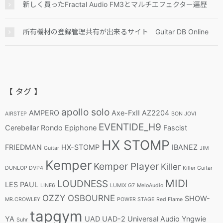
新しく買ったFractal Audio FM3とマルチエフェクター遍歴
所有機材の登録管理共有が出来るサイト Guitar DB Online
【 タグ 】
apollo solo
AMPERO
Axe-FxII
AZ2204
AIRSTEP
BON JOVI
EVENTIDE_H9
Cerebellar Rondo
Epiphone
Fascist
HX STOMP
FRIEDMAN
HX-STOMP
IBANEZ
Guitar
JIM
Kemper
Kemper Player
Killer
DUNLOP DVP4
Killer Guitar
MIDI
LOUDNESS
LES PAUL
LINE6
LUMIX G7
MeloAudio
OZZY OSBOURNE
SHOW-
MR.CROWLEY
POWER STAGE
Red Flame
tapgym
YA
UAD
UAD-2
Universal Audio
Yngwie
Suhr