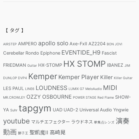
【 タグ 】
apollo solo
AMPERO
Axe-FxII
AZ2204
AIRSTEP
BON JOVI
EVENTIDE_H9
Cerebellar Rondo
Epiphone
Fascist
HX STOMP
FRIEDMAN
HX-STOMP
IBANEZ
Guitar
JIM
Kemper
Kemper Player
Killer
DUNLOP DVP4
Killer Guitar
MIDI
LOUDNESS
LES PAUL
LINE6
LUMIX G7
MeloAudio
OZZY OSBOURNE
SHOW-
MR.CROWLEY
POWER STAGE
Red Flame
tapgym
YA
UAD
UAD-2
Universal Audio
Yngwie
Suhr
youtube
演奏
マルチエフェクター
ラウドネス
単焦点レンズ
動画
聖飢魔II
高崎晃
獅子王