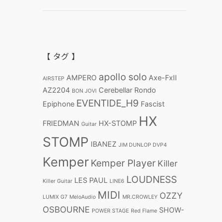
【 タグ 】
apollo solo
AMPERO
Axe-FxII
AIRSTEP
AZ2204
Cerebellar Rondo
BON JOVI
EVENTIDE_H9
Epiphone
Fascist
HX
FRIEDMAN
HX-STOMP
Guitar
STOMP
IBANEZ
JIM DUNLOP DVP4
Kemper
Kemper Player
Killer
LOUDNESS
LES PAUL
Killer Guitar
LINE6
MIDI
OZZY
LUMIX G7
MeloAudio
MR.CROWLEY
OSBOURNE
SHOW-
POWER STAGE
Red Flame