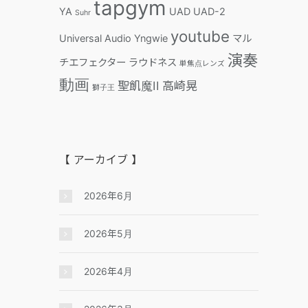
tapgym
YA
UAD
UAD-2
Suhr
youtube
Universal Audio
Yngwie
マル
演奏
チエフェクター
ラウドネス
単焦点レンズ
動画
聖飢魔II
高崎晃
獅子王
【 アーカイブ 】
2026年6月
2026年5月
2026年4月