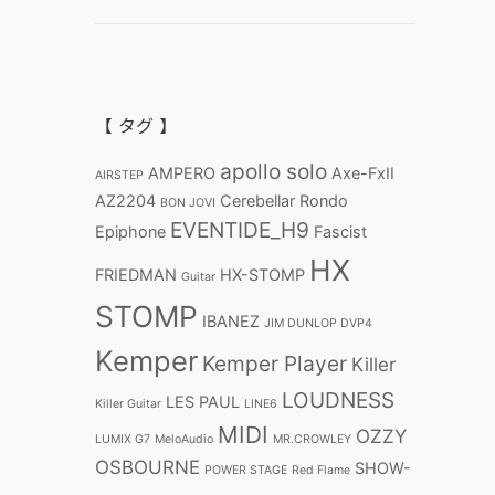
【 タグ 】
apollo solo
AMPERO
Axe-FxII
AIRSTEP
AZ2204
Cerebellar Rondo
BON JOVI
EVENTIDE_H9
Epiphone
Fascist
HX
FRIEDMAN
HX-STOMP
Guitar
STOMP
IBANEZ
JIM DUNLOP DVP4
Kemper
Kemper Player
Killer
LOUDNESS
LES PAUL
Killer Guitar
LINE6
MIDI
OZZY
LUMIX G7
MeloAudio
MR.CROWLEY
OSBOURNE
SHOW-
POWER STAGE
Red Flame