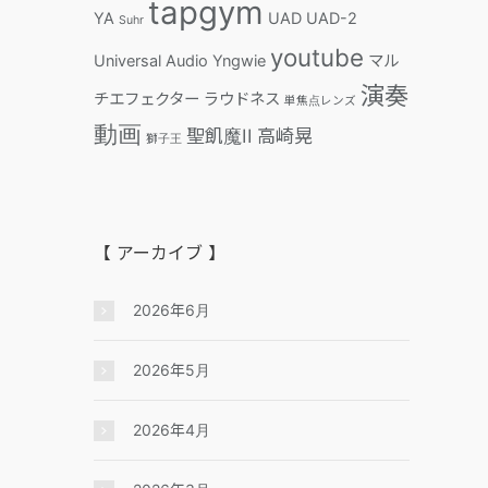
tapgym
YA
UAD
UAD-2
Suhr
youtube
Universal Audio
Yngwie
マル
演奏
チエフェクター
ラウドネス
単焦点レンズ
動画
聖飢魔II
高崎晃
獅子王
【 アーカイブ 】
2026年6月
2026年5月
2026年4月