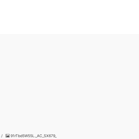
品
/
91rTbd5W55L._AC_SX679_