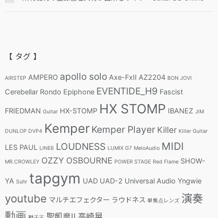
【 タグ 】
apollo solo
AMPERO
Axe-FxII
AZ2204
AIRSTEP
BON JOVI
EVENTIDE_H9
Cerebellar Rondo
Epiphone
Fascist
HX STOMP
FRIEDMAN
HX-STOMP
IBANEZ
Guitar
JIM
Kemper
Kemper Player
Killer
DUNLOP DVP4
Killer Guitar
MIDI
LOUDNESS
LES PAUL
LINE6
LUMIX G7
MeloAudio
OZZY OSBOURNE
SHOW-
MR.CROWLEY
POWER STAGE
Red Flame
tapgym
YA
UAD
UAD-2
Universal Audio
Yngwie
Suhr
youtube
演奏
マルチエフェクター
ラウドネス
単焦点レンズ
動画
聖飢魔II
高崎晃
獅子王