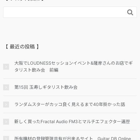

【 最近の投稿 】
大阪でLOUDNESSセッションイベント&薩摩さんのお店でギ
タリスト飲み会 前編
第15回 玉寿しギタリスト飲み会
ランダムスターがカッコ良く見えるまで40年掛かった話
新しく買ったFractal Audio FM3とマルチエフェクター遍歴
所有機材の登録管理共有が出来るサイト Guitar DB Online