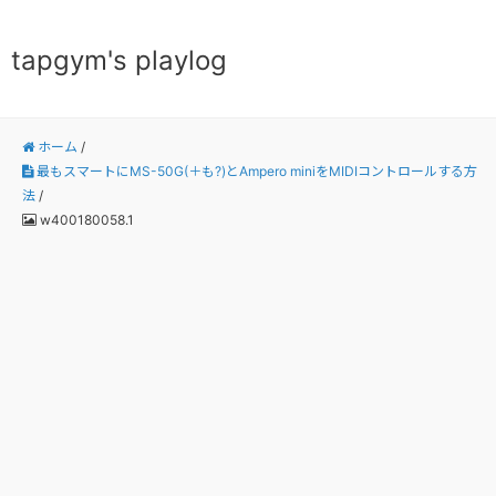
tapgym's playlog
ホーム
/
最もスマートにMS-50G(＋も?)とAmpero miniをMIDIコントロールする方
法
/
w400180058.1