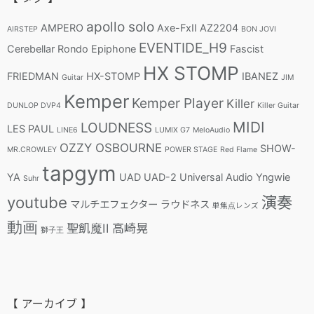
apollo solo
AMPERO
Axe-FxII
AZ2204
AIRSTEP
BON JOVI
EVENTIDE_H9
Cerebellar Rondo
Epiphone
Fascist
HX STOMP
FRIEDMAN
HX-STOMP
IBANEZ
Guitar
JIM
Kemper
Kemper Player
Killer
DUNLOP DVP4
Killer Guitar
MIDI
LOUDNESS
LES PAUL
LINE6
LUMIX G7
MeloAudio
OZZY OSBOURNE
SHOW-
MR.CROWLEY
POWER STAGE
Red Flame
tapgym
YA
UAD
UAD-2
Universal Audio
Yngwie
Suhr
youtube
演奏
マルチエフェクター
ラウドネス
単焦点レンズ
動画
聖飢魔II
高崎晃
獅子王
【 アーカイブ 】