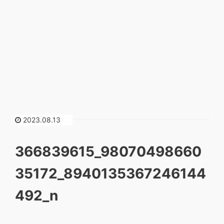
2023.08.13
366839615_98070498660
35172_8940135367246144
492_n