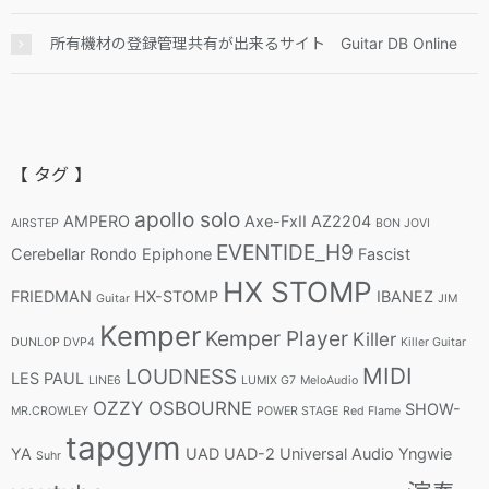
所有機材の登録管理共有が出来るサイト Guitar DB Online
【 タグ 】
apollo solo
AMPERO
Axe-FxII
AZ2204
AIRSTEP
BON JOVI
EVENTIDE_H9
Cerebellar Rondo
Epiphone
Fascist
HX STOMP
FRIEDMAN
HX-STOMP
IBANEZ
Guitar
JIM
Kemper
Kemper Player
Killer
DUNLOP DVP4
Killer Guitar
MIDI
LOUDNESS
LES PAUL
LINE6
LUMIX G7
MeloAudio
OZZY OSBOURNE
SHOW-
MR.CROWLEY
POWER STAGE
Red Flame
tapgym
YA
UAD
UAD-2
Universal Audio
Yngwie
Suhr