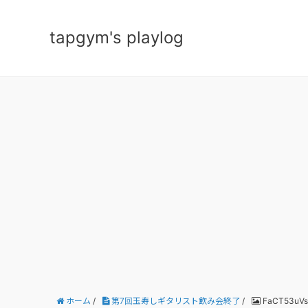
tapgym's playlog
ホーム
/
第7回玉寿しギタリスト飲み会終了
/
FaCT53uV