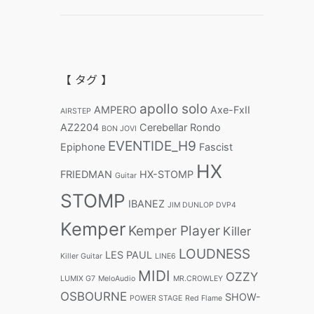
【 タグ 】
apollo solo
AMPERO
Axe-FxII
AIRSTEP
AZ2204
Cerebellar Rondo
BON JOVI
EVENTIDE_H9
Epiphone
Fascist
HX
FRIEDMAN
HX-STOMP
Guitar
STOMP
IBANEZ
JIM DUNLOP DVP4
Kemper
Kemper Player
Killer
LOUDNESS
LES PAUL
Killer Guitar
LINE6
MIDI
OZZY
LUMIX G7
MeloAudio
MR.CROWLEY
OSBOURNE
SHOW-
POWER STAGE
Red Flame