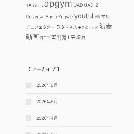
tapgym
YA
UAD
UAD-2
Suhr
youtube
Universal Audio
Yngwie
マル
演奏
チエフェクター
ラウドネス
単焦点レンズ
動画
聖飢魔II
高崎晃
獅子王
【 アーカイブ 】
2026年6月
2026年5月
2026年4月