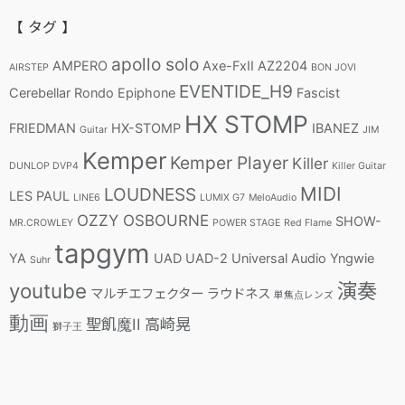
【 タグ 】
apollo solo
AMPERO
Axe-FxII
AZ2204
AIRSTEP
BON JOVI
EVENTIDE_H9
Cerebellar Rondo
Epiphone
Fascist
HX STOMP
FRIEDMAN
HX-STOMP
IBANEZ
Guitar
JIM
Kemper
Kemper Player
Killer
DUNLOP DVP4
Killer Guitar
MIDI
LOUDNESS
LES PAUL
LINE6
LUMIX G7
MeloAudio
OZZY OSBOURNE
SHOW-
MR.CROWLEY
POWER STAGE
Red Flame
tapgym
YA
UAD
UAD-2
Universal Audio
Yngwie
Suhr
youtube
演奏
マルチエフェクター
ラウドネス
単焦点レンズ
動画
聖飢魔II
高崎晃
獅子王