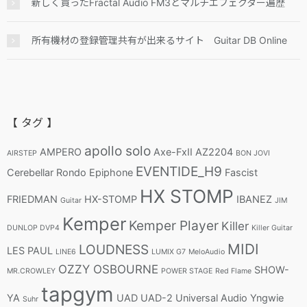
新しく買ったFractal Audio FM3とマルチエフェクター遍歴
所有機材の登録管理共有が出来るサイト Guitar DB Online
【 タグ 】
apollo solo
AMPERO
Axe-FxII
AZ2204
AIRSTEP
BON JOVI
EVENTIDE_H9
Cerebellar Rondo
Epiphone
Fascist
HX STOMP
FRIEDMAN
HX-STOMP
IBANEZ
Guitar
JIM
Kemper
Kemper Player
Killer
DUNLOP DVP4
Killer Guitar
MIDI
LOUDNESS
LES PAUL
LINE6
LUMIX G7
MeloAudio
OZZY OSBOURNE
SHOW-
MR.CROWLEY
POWER STAGE
Red Flame
tapgym
YA
UAD
UAD-2
Universal Audio
Yngwie
Suhr