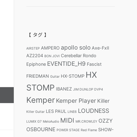
【 タグ 】
apollo solo
AMPERO
Axe-FxII
AIRSTEP
AZ2204
Cerebellar Rondo
BON JOVI
EVENTIDE_H9
Epiphone
Fascist
HX
FRIEDMAN
HX-STOMP
Guitar
STOMP
IBANEZ
JIM DUNLOP DVP4
Kemper
Kemper Player
Killer
LOUDNESS
LES PAUL
Killer Guitar
LINE6
MIDI
OZZY
LUMIX G7
MeloAudio
MR.CROWLEY
OSBOURNE
SHOW-
POWER STAGE
Red Flame