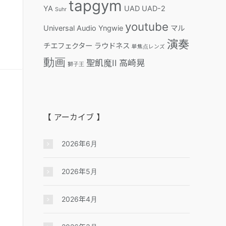
tapgym
YA
UAD
UAD-2
Suhr
youtube
Universal Audio
Yngwie
マル
演奏
チエフェクター
ラウドネス
単焦点レンズ
動画
聖飢魔II
高崎晃
獅子王
【 アーカイブ 】
2026年6月
2026年5月
2026年4月