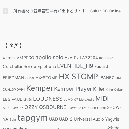
所有機材の登録管理共有が出来るサイト Guitar DB Online
【 タグ 】
apollo solo
AMPERO
Axe-FxII
AZ2204
AIRSTEP
BON JOVI
EVENTIDE_H9
Cerebellar Rondo
Epiphone
Fascist
HX STOMP
FRIEDMAN
HX-STOMP
IBANEZ
Guitar
JIM
Kemper
Kemper Player
Killer
DUNLOP DVP4
Killer Guitar
MIDI
LOUDNESS
LES PAUL
LINE6
LUMIX G7
MeloAudio
OZZY OSBOURNE
SHOW-
MR.CROWLEY
POWER STAGE
Red Flame
tapgym
YA
UAD
UAD-2
Universal Audio
Yngwie
Suhr