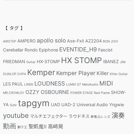
【 タグ 】
apollo solo
AMPERO
Axe-FxII
AZ2204
AIRSTEP
BON JOVI
EVENTIDE_H9
Cerebellar Rondo
Epiphone
Fascist
HX STOMP
FRIEDMAN
HX-STOMP
IBANEZ
Guitar
JIM
Kemper
Kemper Player
Killer
DUNLOP DVP4
Killer Guitar
MIDI
LOUDNESS
LES PAUL
LINE6
LUMIX G7
MeloAudio
OZZY OSBOURNE
SHOW-
MR.CROWLEY
POWER STAGE
Red Flame
tapgym
YA
UAD
UAD-2
Universal Audio
Yngwie
Suhr
youtube
演奏
マルチエフェクター
ラウドネス
単焦点レンズ
動画
聖飢魔II
高崎晃
獅子王