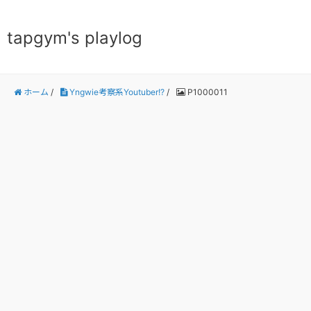
tapgym's playlog
ホーム
/
Yngwie考察系Youtuber!?
/
P1000011