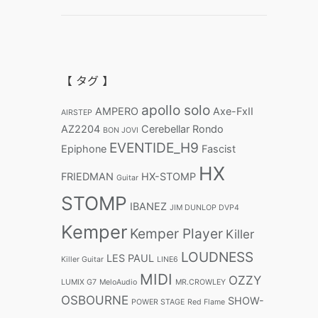
【 タグ 】
apollo solo
AMPERO
Axe-FxII
AIRSTEP
AZ2204
Cerebellar Rondo
BON JOVI
EVENTIDE_H9
Epiphone
Fascist
HX
FRIEDMAN
HX-STOMP
Guitar
STOMP
IBANEZ
JIM DUNLOP DVP4
Kemper
Kemper Player
Killer
LOUDNESS
LES PAUL
Killer Guitar
LINE6
MIDI
OZZY
LUMIX G7
MeloAudio
MR.CROWLEY
OSBOURNE
SHOW-
POWER STAGE
Red Flame