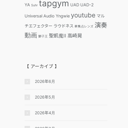
tapgym
YA
UAD
UAD-2
Suhr
youtube
Universal Audio
Yngwie
マル
演奏
チエフェクター
ラウドネス
単焦点レンズ
動画
聖飢魔II
高崎晃
獅子王
【 アーカイブ 】
2026年6月
2026年5月
2026年4月