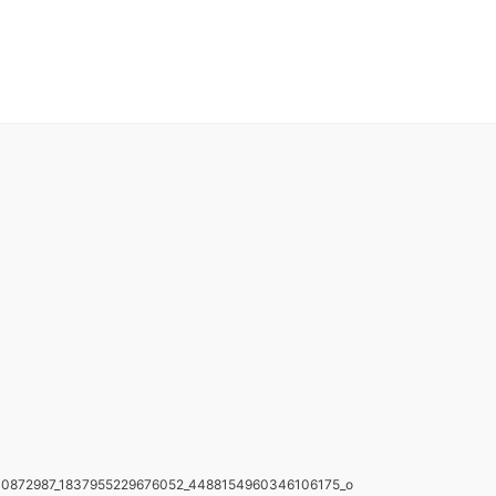
0872987_1837955229676052_4488154960346106175_o