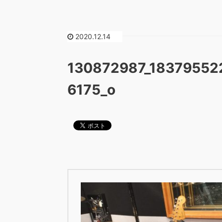
2020.12.14
130872987_1837955
6175_o