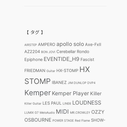
【 タグ 】
apollo solo
AMPERO
Axe-FxII
AIRSTEP
AZ2204
Cerebellar Rondo
BON JOVI
EVENTIDE_H9
Epiphone
Fascist
HX
FRIEDMAN
HX-STOMP
Guitar
STOMP
IBANEZ
JIM DUNLOP DVP4
Kemper
Kemper Player
Killer
LOUDNESS
LES PAUL
Killer Guitar
LINE6
MIDI
OZZY
LUMIX G7
MeloAudio
MR.CROWLEY
OSBOURNE
SHOW-
POWER STAGE
Red Flame