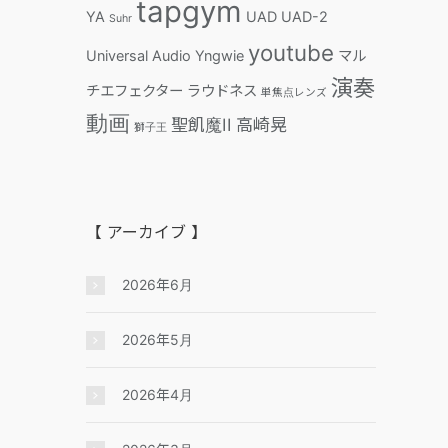
tapgym
YA
UAD
UAD-2
Suhr
youtube
Universal Audio
Yngwie
マル
演奏
チエフェクター
ラウドネス
単焦点レンズ
動画
聖飢魔II
高崎晃
獅子王
【 アーカイブ 】
2026年6月
2026年5月
2026年4月