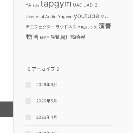
tapgym
YA
UAD
UAD-2
Suhr
youtube
Universal Audio
Yngwie
マル
演奏
チエフェクター
ラウドネス
単焦点レンズ
動画
聖飢魔II
高崎晃
獅子王
【 アーカイブ 】
2026年6月
2026年5月
2026年4月