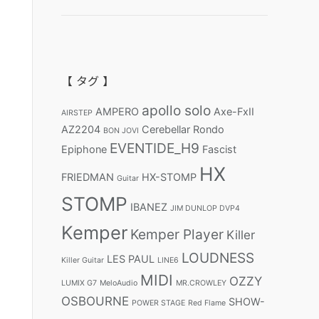
【 タグ 】
apollo solo
AMPERO
Axe-FxII
AIRSTEP
AZ2204
Cerebellar Rondo
BON JOVI
EVENTIDE_H9
Epiphone
Fascist
HX
FRIEDMAN
HX-STOMP
Guitar
STOMP
IBANEZ
JIM DUNLOP DVP4
Kemper
Kemper Player
Killer
LOUDNESS
LES PAUL
Killer Guitar
LINE6
MIDI
OZZY
LUMIX G7
MeloAudio
MR.CROWLEY
OSBOURNE
SHOW-
POWER STAGE
Red Flame