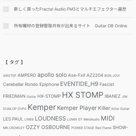
新しく買ったFractal Audio FM3とマルチエフェクター遍歴
所有機材の登録管理共有が出来るサイト Guitar DB Online
【 タグ 】
apollo solo
AMPERO
Axe-FxII
AZ2204
AIRSTEP
BON JOVI
EVENTIDE_H9
Cerebellar Rondo
Epiphone
Fascist
HX STOMP
FRIEDMAN
HX-STOMP
IBANEZ
Guitar
JIM
Kemper
Kemper Player
Killer
DUNLOP DVP4
Killer Guitar
MIDI
LOUDNESS
LES PAUL
LINE6
LUMIX G7
MeloAudio
OZZY OSBOURNE
SHOW-
MR.CROWLEY
POWER STAGE
Red Flame