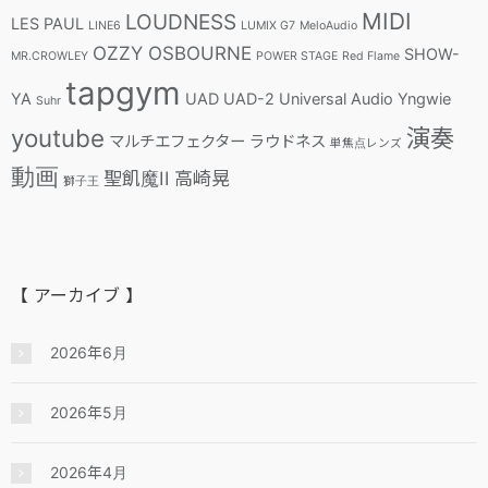
MIDI
LOUDNESS
LES PAUL
LINE6
LUMIX G7
MeloAudio
OZZY OSBOURNE
SHOW-
MR.CROWLEY
POWER STAGE
Red Flame
tapgym
YA
UAD
UAD-2
Universal Audio
Yngwie
Suhr
youtube
演奏
マルチエフェクター
ラウドネス
単焦点レンズ
動画
聖飢魔II
高崎晃
獅子王
【 アーカイブ 】
2026年6月
2026年5月
2026年4月