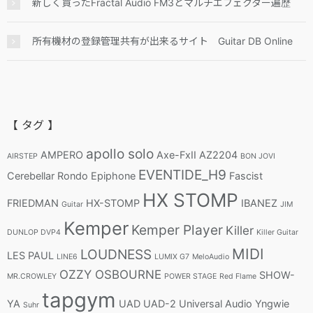
新しく買ったFractal Audio FM3とマルチエフェクター遍歴
所有機材の登録管理共有が出来るサイト Guitar DB Online
【 タグ 】
apollo solo
AMPERO
Axe-FxII
AZ2204
AIRSTEP
BON JOVI
EVENTIDE_H9
Cerebellar Rondo
Epiphone
Fascist
HX STOMP
FRIEDMAN
HX-STOMP
IBANEZ
Guitar
JIM
Kemper
Kemper Player
Killer
DUNLOP DVP4
Killer Guitar
MIDI
LOUDNESS
LES PAUL
LINE6
LUMIX G7
MeloAudio
OZZY OSBOURNE
SHOW-
MR.CROWLEY
POWER STAGE
Red Flame
tapgym
YA
UAD
UAD-2
Universal Audio
Yngwie
Suhr