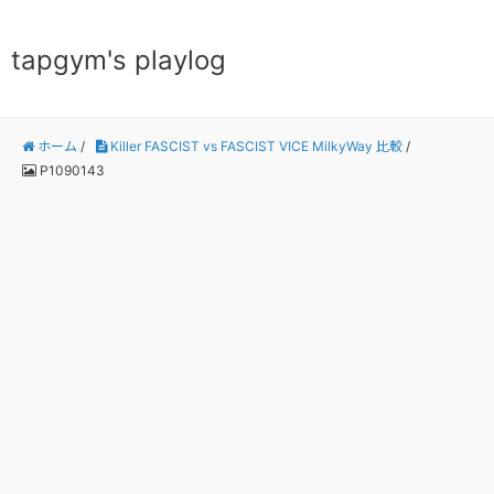
tapgym's playlog
ホーム
/
Killer FASCIST vs FASCIST VICE MilkyWay 比較
/
P1090143