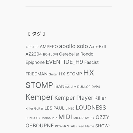
【 タグ 】
apollo solo
AMPERO
Axe-FxII
AIRSTEP
AZ2204
Cerebellar Rondo
BON JOVI
EVENTIDE_H9
Epiphone
Fascist
HX
FRIEDMAN
HX-STOMP
Guitar
STOMP
IBANEZ
JIM DUNLOP DVP4
Kemper
Kemper Player
Killer
LOUDNESS
LES PAUL
Killer Guitar
LINE6
MIDI
OZZY
LUMIX G7
MeloAudio
MR.CROWLEY
OSBOURNE
SHOW-
POWER STAGE
Red Flame