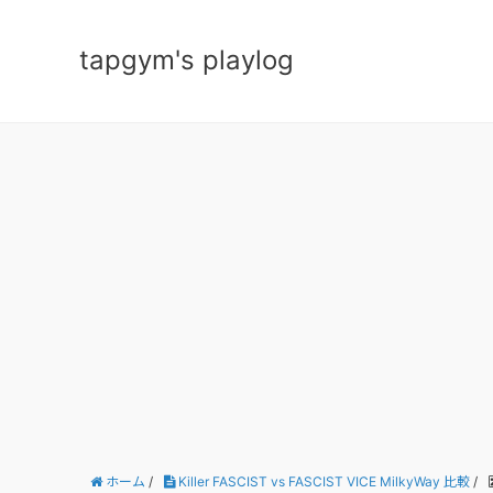
tapgym's playlog
ホーム
/
Killer FASCIST vs FASCIST VICE MilkyWay 比較
/