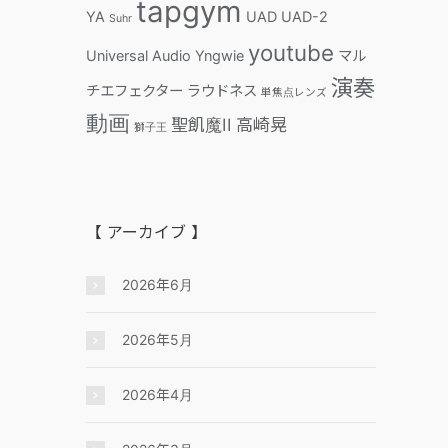
tapgym
YA
UAD
UAD-2
Suhr
youtube
Universal Audio
Yngwie
マル
演奏
チエフェクター
ラウドネス
単焦点レンズ
動画
聖飢魔II
高崎晃
獅子王
【 アーカイブ 】
2026年6月
2026年5月
2026年4月