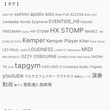
【 タグ 】
apollo solo
AMPERO
Axe-FxII
AZ2204
AIRSTEP
BON JOVI
EVENTIDE_H9
Cerebellar Rondo
Epiphone
Fascist
HX STOMP
FRIEDMAN
HX-STOMP
IBANEZ
Guitar
JIM
Kemper
Kemper Player
Killer
DUNLOP DVP4
Killer Guitar
MIDI
LOUDNESS
LES PAUL
LINE6
LUMIX G7
MeloAudio
OZZY OSBOURNE
SHOW-
MR.CROWLEY
POWER STAGE
Red Flame
tapgym
YA
UAD
UAD-2
Universal Audio
Yngwie
Suhr
youtube
演奏
マルチエフェクター
ラウドネス
単焦点レンズ
動画
聖飢魔II
高崎晃
獅子王