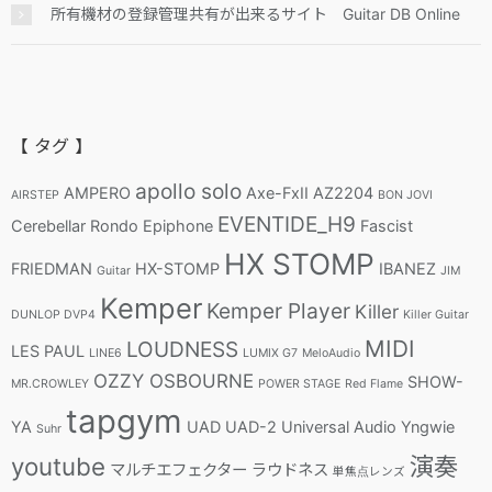
所有機材の登録管理共有が出来るサイト Guitar DB Online
【 タグ 】
apollo solo
AMPERO
Axe-FxII
AZ2204
AIRSTEP
BON JOVI
EVENTIDE_H9
Cerebellar Rondo
Epiphone
Fascist
HX STOMP
FRIEDMAN
HX-STOMP
IBANEZ
Guitar
JIM
Kemper
Kemper Player
Killer
DUNLOP DVP4
Killer Guitar
MIDI
LOUDNESS
LES PAUL
LINE6
LUMIX G7
MeloAudio
OZZY OSBOURNE
SHOW-
MR.CROWLEY
POWER STAGE
Red Flame
tapgym
YA
UAD
UAD-2
Universal Audio
Yngwie
Suhr
youtube
演奏
マルチエフェクター
ラウドネス
単焦点レンズ