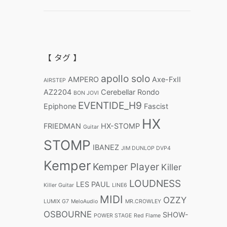
【 タグ 】
apollo solo
AMPERO
Axe-FxII
AIRSTEP
AZ2204
Cerebellar Rondo
BON JOVI
EVENTIDE_H9
Epiphone
Fascist
HX
FRIEDMAN
HX-STOMP
Guitar
STOMP
IBANEZ
JIM DUNLOP DVP4
Kemper
Kemper Player
Killer
LOUDNESS
LES PAUL
Killer Guitar
LINE6
MIDI
OZZY
LUMIX G7
MeloAudio
MR.CROWLEY
OSBOURNE
SHOW-
POWER STAGE
Red Flame