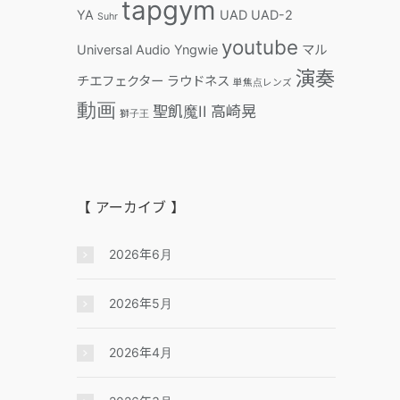
tapgym
YA
UAD
UAD-2
Suhr
youtube
Universal Audio
Yngwie
マル
演奏
チエフェクター
ラウドネス
単焦点レンズ
動画
聖飢魔II
高崎晃
獅子王
【 アーカイブ 】
2026年6月
2026年5月
2026年4月